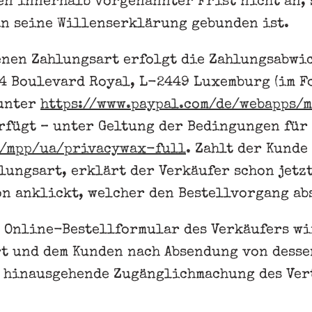
en innerhalb vorgenannter Frist nicht an, 
 an seine Willenserklärung gebunden ist.
enen Zahlungsart erfolgt die Zahlungsabwi
2-24 Boulevard Royal, L-2449 Luxemburg (im 
 unter
https://www.paypal.com
/de
/webapps
/
rfügt – unter Geltung der Bedingungen für
/mpp
/ua
/privacywax-full
. Zahlt der Kund
ungsart, erklärt der Verkäufer schon jetzt
on anklickt, welcher den Bestellvorgang ab
s Online-Bestellformular des Verkäufers wi
t und dem Kunden nach Absendung von dessen
r hinausgehende Zugänglichmachung des Ver