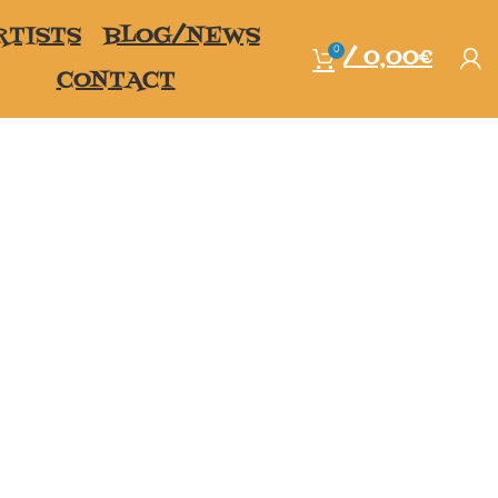
RTISTS
BLOG/NEWS
/
0,00
€
0
CONTACT