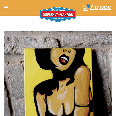
/
0,00
€
0