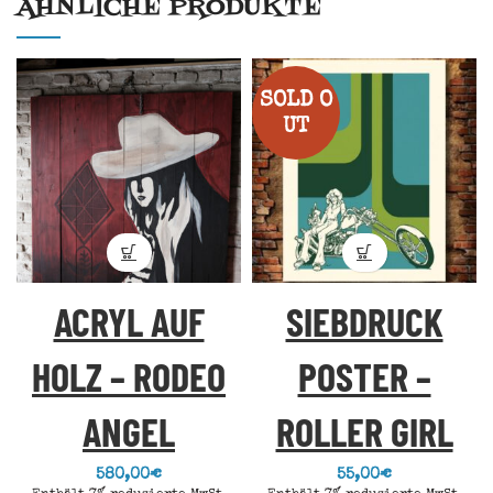
ÄHNLICHE PRODUKTE
SOLD O
UT
ACRYL AUF
SIEBDRUCK
HOLZ – RODEO
POSTER –
ANGEL
ROLLER GIRL
580,00
€
55,00
€