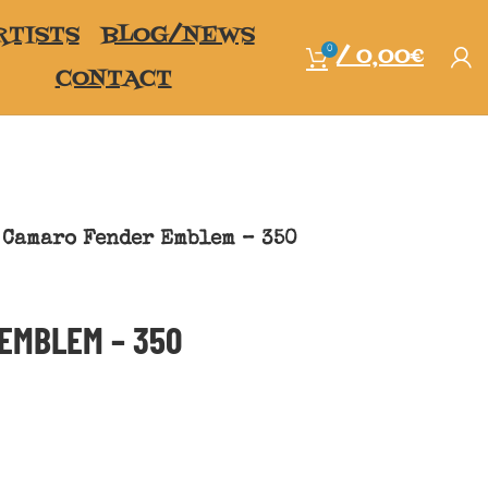
RTISTS
BLOG/NEWS
/
0,00
€
0
CONTACT
Camaro Fender Emblem – 350
EMBLEM – 350