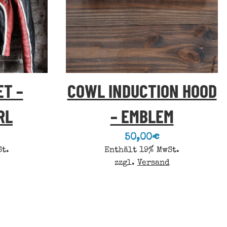
ET –
COWL INDUCTION HOOD
RL
– EMBLEM
50,00
€
St.
Enthält 19% MwSt.
zzgl.
Versand