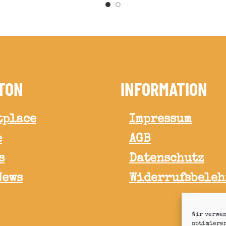
TON
INFORMATION
tplace
Impressum
e
AGB
s
Datenschutz
News
Widerrufsbele
Wir verwen
optimiere