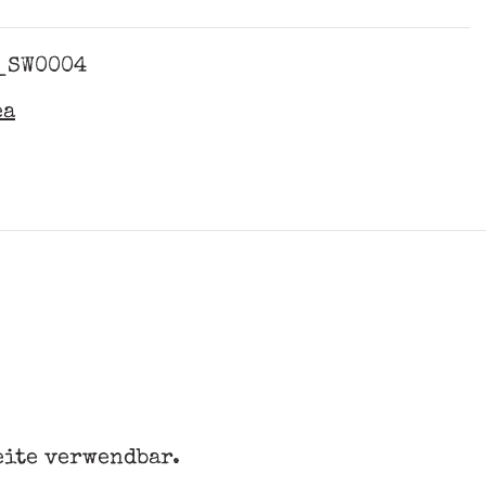
_SW0004
ea
eite verwendbar.