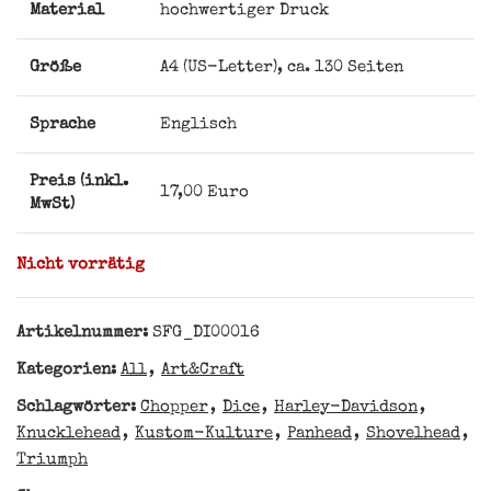
Material
hochwertiger Druck
Größe
A4 (US-Letter), ca. 130 Seiten
Sprache
Englisch
Preis (inkl.
17,00 Euro
MwSt)
Nicht vorrätig
Artikelnummer:
SFG_DI00016
Kategorien:
All
,
Art&Craft
Schlagwörter:
Chopper
,
Dice
,
Harley-Davidson
,
Knucklehead
,
Kustom-Kulture
,
Panhead
,
Shovelhead
,
Triumph