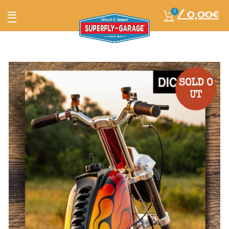
/
0,00
€
0
SOLD O
UT