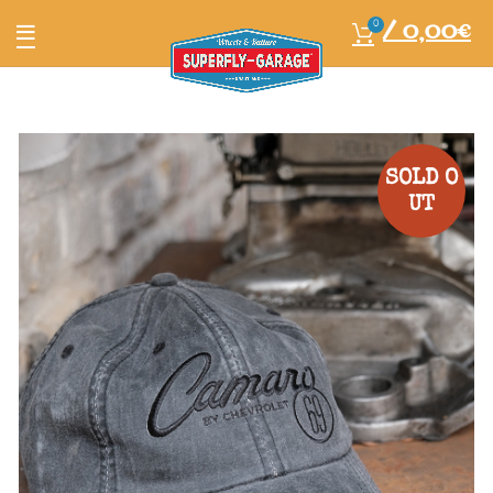
/
0,00
€
0
SOLD O
UT